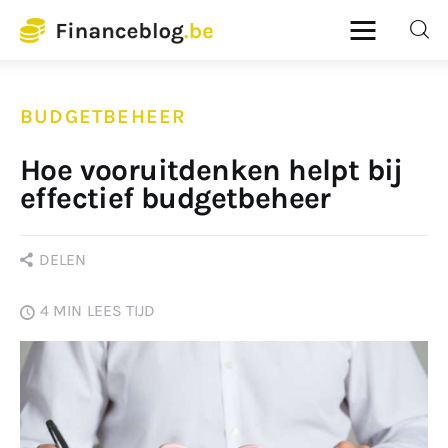
Financeblog
BUDGETBEHEER
Home
Hoe vooruitdenken helpt bij
Budgetbeheer
effectief budgetbeheer
Lenen en kredieten
DELEN
Pensioenplanning
4 MIN
LEES TIJD
Verzekeringen