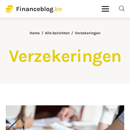
Financeblog
Home
Alle berichten
Verzekeringen
Home
Verzekeringen
Budgetbeheer
Lenen en kredieten
Pensioenplanning
Verzekeringen
DELEN