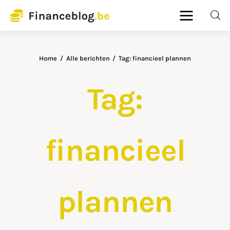
Financeblog
Home
Alle berichten
Tag: financieel plannen
Home
Tag:
Budgetbeheer
Lenen en kredieten
financieel
Pensioenplanning
Verzekeringen
plannen