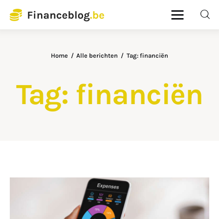
Financeblog
Home
Alle berichten
Tag: financiën
Home
Tag: financiën
Budgetbeheer
Lenen en kredieten
Pensioenplanning
Verzekeringen
DELEN