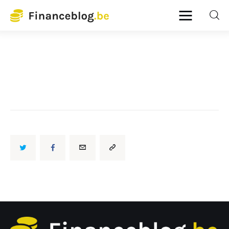
Financeblog
Home
Budgetbeheer
Lenen en kredieten
Pensioenplanning
Verzekeringen